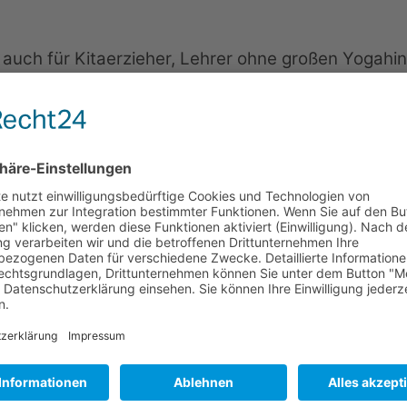
“ auch für Kitaerzieher, Lehrer ohne großen Yogahi
Reime-Monster
bist: Meiner Erfahrung nach fällt d
ge einen Vers (bei mir immer gerne auch einen R
rung ist „Mit Yoga durch das Grundschuljahr“ siche
chuljahr“ bei Amazon bestellen
ky