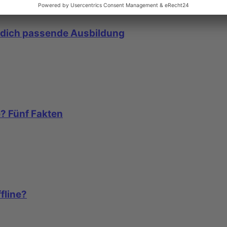
r dich passende Ausbildung
e? Fünf Fakten
fline?