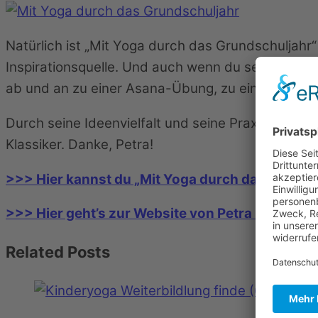
Natürlich ist „Mit Yoga durch das Grundschuljahr
Inspirationsquelle. Und auch wenn du selbst kein
ab und an zu einer Asana-Übung, zu einer Massa
Durch seine Ideenvielfalt und seine Praxisorientie
Klassiker. Danke, Petra!
>>> Hier kannst du „Mit Yoga durch das Grunds
>>> Hier geht’s zur Website von Petra Proßows
Related Posts