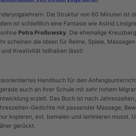
nderyogalehrern. Die Struktur von 60 Minuten ist di
dem ist schließlich eine Fantasie wie Astrid Lindgr
elsohne
Petra Proßowsky
. Die ehemalige Kreuzberg
 ihr scheinen die Ideen für Reime, Spiele, Massag
 und Kreativität teilhaben lässt!
xisorientiertes Handbuch für den Anfangsunterricht
erade auch an ihrer Schule mit sehr hohem Migrante
twicklung erzielt. Das Buch ist nach Jahreszeiten
 Jahreszeiten-Gedichte mit passender Massage, B
 nur kopieren, evt. bemalen und laminieren musst. 
äher gerückt.