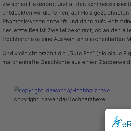
Zwischen Hexenbrot und all den kommerzialisier
entdeckten wir die feinen, auf Holz gezeichneten
Phantasiewesen entwirft und dann aufs Holz bringt
der letzte Realist Zweifel bekommt, ob an den al
Hochharzhexe eine Auswahl an märchenhaften M
Und vielleicht erzählt die „Gute Fee“ (die blaue F
märchenhafte Geschichte aus einem Zauberwald 
copyright: dawanda/Hochharzhexe