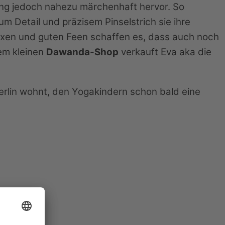
ng jedoch nahezu märchenhaft hervor. So
um Detail und präzisem Pinselstrich sie ihre
 Hexen und guten Feen schaffen es, dass auch noch
rem kleinen
Dawanda-Shop
verkauft Eva aka die
n Berlin wohnt, den Yogakindern schon bald eine