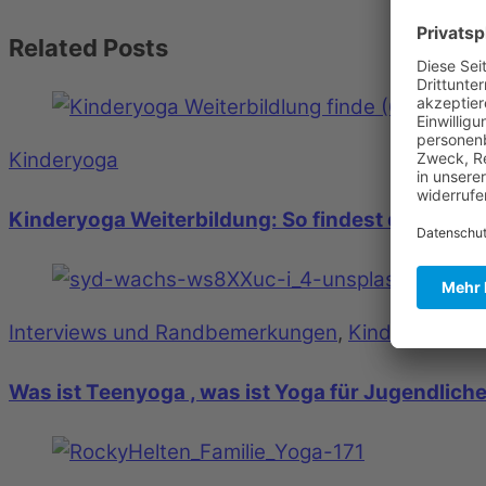
Related Posts
Kinderyoga
Kinderyoga Weiterbildung: So findest du die fü
Interviews und Randbemerkungen
,
Kinderyoga
Was ist Teenyoga , was ist Yoga für Jugendlich