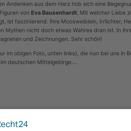
ten Andenken aus dem Harz hob sich eine Begegnu
 Figuren von
Eva Bausenhardt
. Mit welcher Liebe z
, ist faszinierend. Ihre Moosweiblein, Irrlichter,
ten Mythen nicht doch etwas Wahres dran ist. In ih
agneten und Zeichnungen. Sehr schön!
igur im obigen Foto, unten links), die nun bei uns i
im deutschen Mittelgebirge….