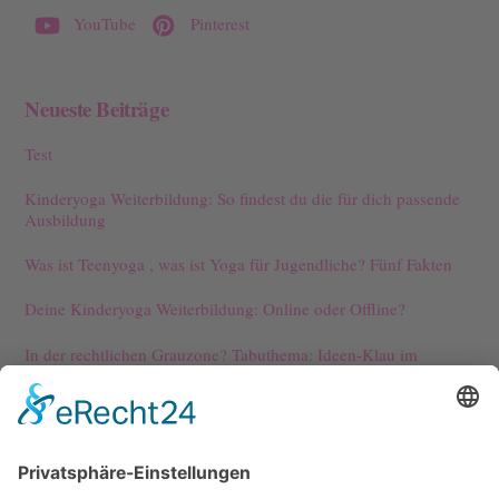
YouTube
Pinterest
Neueste Beiträge
Test
Kinderyoga Weiterbildung: So findest du die für dich passende
Ausbildung
Was ist Teenyoga , was ist Yoga für Jugendliche? Fünf Fakten
Deine Kinderyoga Weiterbildung: Online oder Offline?
In der rechtlichen Grauzone? Tabuthema: Ideen-Klau im
Kinderyoga
Kontakt
Meine Angebote interessieren dich?