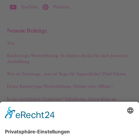
YouTube
Pinterest
Neueste Beiträge
Test
Kinderyoga Weiterbildung: So findest du die für dich passende
Ausbildung
Was ist Teenyoga , was ist Yoga für Jugendliche? Fünf Fakten
Deine Kinderyoga Weiterbildung: Online oder Offline?
In der rechtlichen Grauzone? Tabuthema: Ideen-Klau im
Kinderyoga
Kontakt
Meine Angebote interessieren dich?