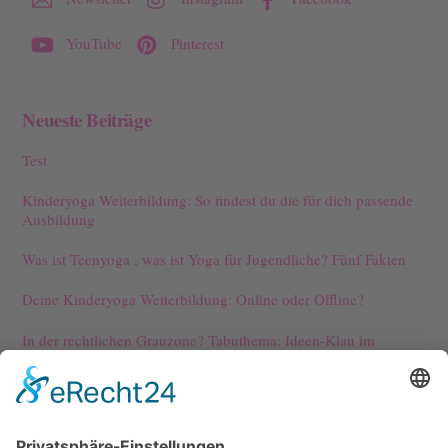
YouTube
Pinterest
Neueste Beiträge
Test
Kinderyoga Weiterbildung: So findest du die für dich passende
Ausbildung
Was ist Teenyoga , was ist Yoga für Jugendliche? Fünf Fakten
Deine Kinderyoga Weiterbildung: Online oder Offline?
In der rechtlichen Grauzone? Tabuthema: Ideen-Klau im
Kinderyoga
Kontakt