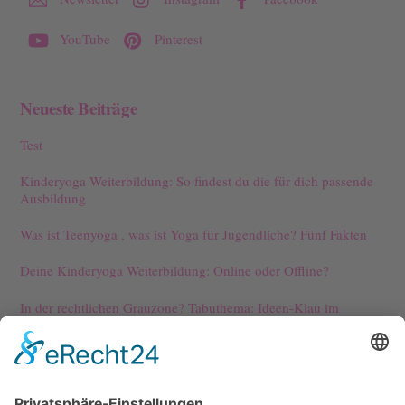
YouTube
Pinterest
Neueste Beiträge
Test
Kinderyoga Weiterbildung: So findest du die für dich passende
Ausbildung
Was ist Teenyoga , was ist Yoga für Jugendliche? Fünf Fakten
Deine Kinderyoga Weiterbildung: Online oder Offline?
In der rechtlichen Grauzone? Tabuthema: Ideen-Klau im
Kinderyoga
Kontakt