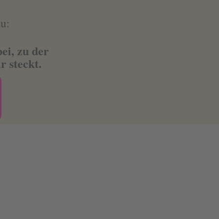
u:
ei, zu der
r steckt.
ratis Bonusmaterial für Ki