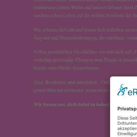
(mindestens) einen Winter auf unserer liebsten Insel
sondern echtes Leben auf der wilden Nordseite der I
Wir nehmen dich mit und lassen dich teilhaben an un
Ängsten und Herausforderungen, die entstehen, wenn 
Neben persönlichen Geschichten erwartet dich auf „
weiterhin praxisnahe Übungen zum Thema Achtsamke
Kinder zum Gleich-Ausprobieren.
Also: Reinhören, und miterleben. Und vielleicht ist
genau dann am schönsten, wenn nichts nach Plan läuf
Wir freuen uns, dich dabei zu haben!