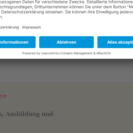
Über 1000 verkaufte Onli
.000 glückliche Kids und
Kurse
 unterrichtet
en
s, Ausbildung und