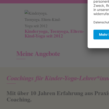
Kinderyoga, Teenyoga, Eltern-
Über 4
Kind-Yoga seit 2012
Eltern
Meine Angebote
Coachings für Kinder-Yoga-Lehrer*inn
Mit über 10 Jahren Erfahrung aus Praxi
Coaching.