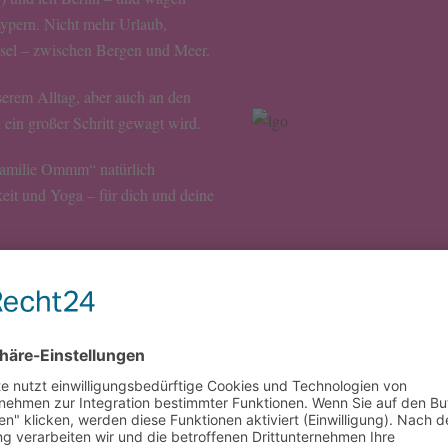
 Zypern. Nicht mehr Urlaub,
nsel – zwischen Bergen und Meer.
serem Alltag, aber auch an den
ein großer Schritt gewagt wird.
Familie Ommm“ natürlich
it und Yoga – für dich und deine
 unser Familienabenteuer manchmal
t.
Mehr erfahren